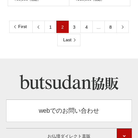
First
1
2
3
4
…
8


Last
webでのお問い合わせ
お仏壇ダイレクト直販