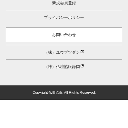
新規会員登録
プライバシーポリシー
お問い合わせ
（株）ユウブツダン
（株）仏壇協販静岡
Copyright
仏壇協販. All Rights Reserved.
休日の場合は下記までご連絡く
株式会社ユウブツダン
仏壇協販売
ださい。