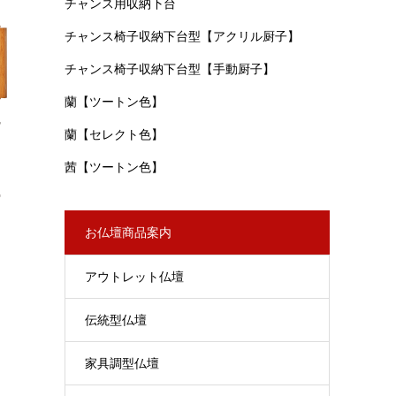
チャンス用収納下台
チャンス椅子収納下台型【アクリル厨子】
チャンス椅子収納下台型【手動厨子】
蘭【ツートン色】
蘭【セレクト色】
茜【ツートン色】
お仏壇商品案内
アウトレット仏壇
伝統型仏壇
家具調型仏壇