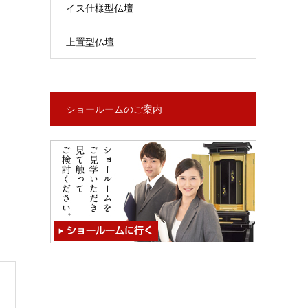
イス仕様型仏壇
上置型仏壇
ショールームのご案内