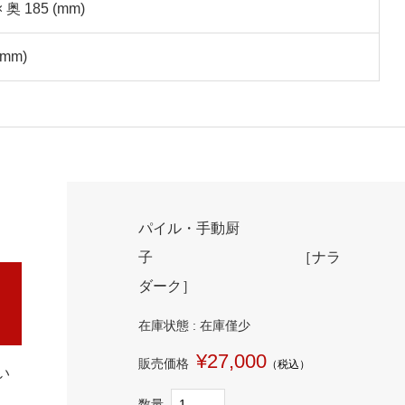
× 奥 185 (mm)
(mm)
パイル・手動厨
子 ［ナラ
ダーク］
在庫状態 : 在庫僅少
¥27,000
販売価格
（税込）
い
数量