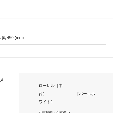
× 奥 450 (mm)
メ
ローレル［中
台］ ［パールホ
ワイト］
在庫状態 : 在庫僅少