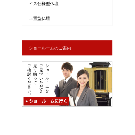
イス仕様型仏壇
上置型仏壇
ショールームのご案内