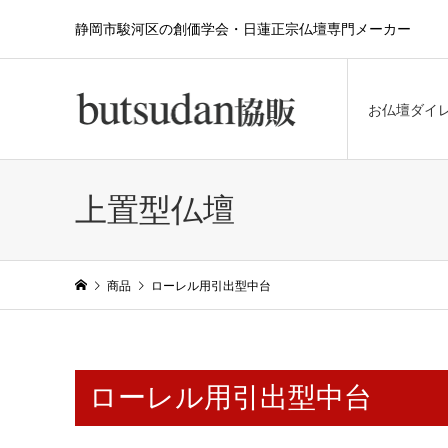
静岡市駿河区の創価学会・日蓮正宗仏壇専門メーカー
お仏壇ダイ
上置型仏壇
商品
ローレル用引出型中台
ローレル用引出型中台