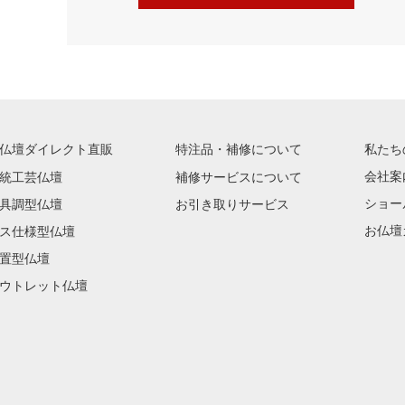
仏壇ダイレクト直販
特注品・補修について
私たち
会社案
統工芸仏壇
補修サービスについて
ショー
具調型仏壇
お引き取りサービス
お仏壇
ス仕様型仏壇
置型仏壇
ウトレット仏壇