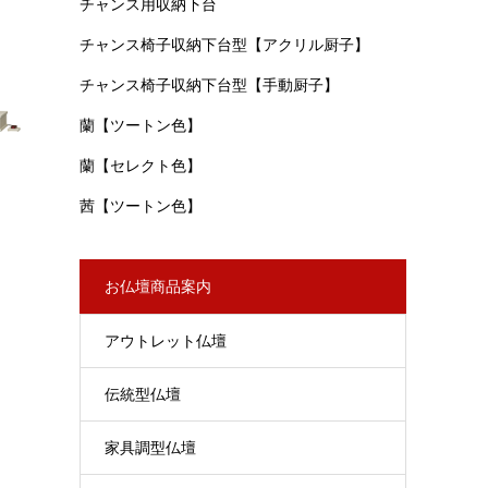
チャンス用収納下台
チャンス椅子収納下台型【アクリル厨子】
チャンス椅子収納下台型【手動厨子】
蘭【ツートン色】
蘭【セレクト色】
茜【ツートン色】
お仏壇商品案内
アウトレット仏壇
伝統型仏壇
家具調型仏壇