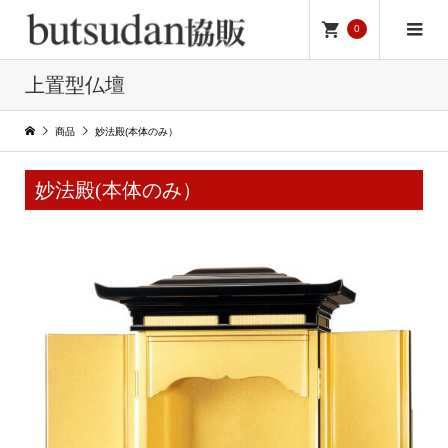
0
上置型仏壇
商品
妙法殿(本体のみ）
妙法殿(本体のみ）