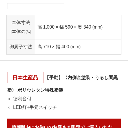
本体寸法
高 1,000 × 幅 590 × 奥 340 (mm)
[本体のみ]
御厨子寸法
高 710 × 幅 400 (mm)
日本生産品
【手動】〈内側金塗装・うるし調黒
塗〉 ポリウレタン特殊塗装
徳利台付
LED灯+手元スイッチ
静岡県内にお住いのお客さま限定でご購入いただ