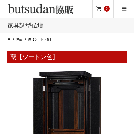
0
家具調型仏壇
商品
蘭【ツートン色】
蘭【ツートン色】