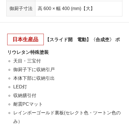
御厨子寸法
高 600 × 幅 400 (mm)【大】
日本生産品
【スライド開 電動】〈合成杢〉 ポ
リウレタン特殊塗装
天目・三宝付
御厨子下に収納引戸
本体下部に収納引出
LED灯
収納膳引付
耐震PCマット
レインボーゴールド裏板(セレクト色・ツートン色の
み）